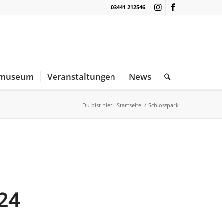
03441 212546
nmuseum
Veranstaltungen
News
Du bist hier:
Startseite
/
Schlosspark
24