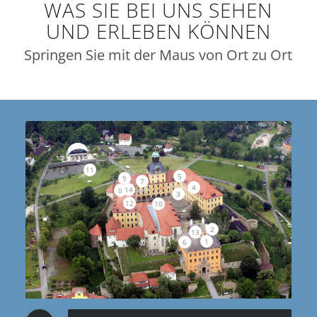
WAS SIE BEI UNS SEHEN
UND ERLEBEN KÖNNEN
Springen Sie mit der Maus von Ort zu Ort
11
5
9
7
4
14
8
3
12
10
2
13
1
6