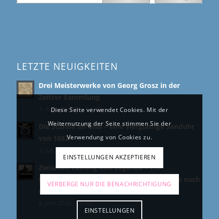
LETZTE NEUIGKEITEN
Drei Meisterwerke von Georg Grosz in der
Zeitzer Sammlung
1. August 2026 - 11:42
Diese Seite verwendet Cookies. Mit der
Weiternutzung der Seite stimmen Sie der
Die Stunde im Glas – eine viergläsrige Sanduhr
Verwendung von Cookies zu.
von 1653
2. Juli 2026 - 14:08
EINSTELLUNGEN AKZEPTIEREN
Zwischen Leitung und Legende – Ein
Fernschreiber? Ein Gerücht? Und die Frage nach
VERBERGE NUR DIE BENACHRICHTIGUNG
der Wahrheit
8. Juni 2026 - 11:39
EINSTELLUNGEN