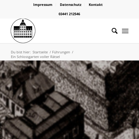
Impressum
Datenschutz
Kontakt
03441 212546
Du bist hier:
Startseite
/
Führungen
/
Ein Schlossgarten voller Rätsel