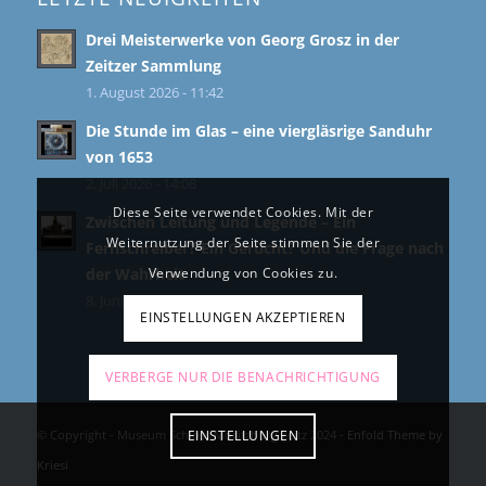
Drei Meisterwerke von Georg Grosz in der
Zeitzer Sammlung
1. August 2026 - 11:42
Die Stunde im Glas – eine viergläsrige Sanduhr
von 1653
2. Juli 2026 - 14:08
Diese Seite verwendet Cookies. Mit der
Zwischen Leitung und Legende – Ein
Weiternutzung der Seite stimmen Sie der
Fernschreiber? Ein Gerücht? Und die Frage nach
Verwendung von Cookies zu.
der Wahrheit
8. Juni 2026 - 11:39
EINSTELLUNGEN AKZEPTIEREN
VERBERGE NUR DIE BENACHRICHTIGUNG
EINSTELLUNGEN
© Copyright - Museum Schloss Moritzburg Zeitz 2024 -
Enfold Theme by
Kriesi