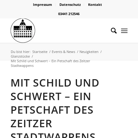
Impressum
Datenschutz
Kontakt
03441 212546
Du bist hier:
Startseite
/
Events & News
/
Neuigkeiten
/
Glanzstücke
/
Mit Schild und Schwert – Ein Petschaft des Zeitzer
Stadtwappens
MIT SCHILD UND
SCHWERT – EIN
PETSCHAFT DES
ZEITZER
STADTWAPPENS