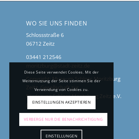
WO SIE UNS FINDEN
Schlossstraße 6
06712 Zeitz
03441 212546
moritzburg@stadt-zeitz.de
Diese Seite verwendet Cookies. Mit der
Copyright: Museum Schloss Moritzburg
Weiternutzung der Seite stimmen Sie der
Zeitz, Gesellschaft zur
Verwendung von Cookies zu.
Förderung Schloss Moritzburg Zeitz e.V.
EINSTELLUNGEN AKZEPTIEREN
(2025)
VERBERGE NUR DIE BENACHRICHTIGUNG
EINSTELLUNGEN