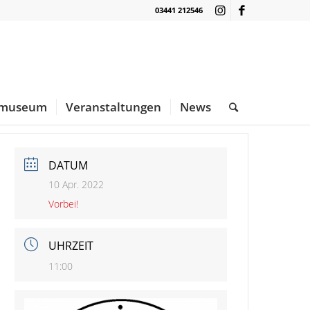
03441 212546
nmuseum
Veranstaltungen
News
DATUM
10 Apr. 2022
Vorbei!
UHRZEIT
11:00