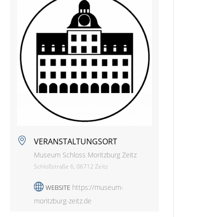
VERANSTALTUNGSORT
Museum Schloss Moritzburg Zeitz
Schloßstraße 6, 06712 Zeitz
https://museum-
WEBSITE
moritzburg-zeitz.de