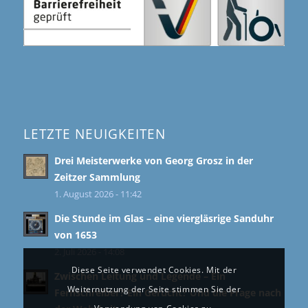
LETZTE NEUIGKEITEN
Drei Meisterwerke von Georg Grosz in der
Zeitzer Sammlung
1. August 2026 - 11:42
Die Stunde im Glas – eine viergläsrige Sanduhr
von 1653
2. Juli 2026 - 14:08
Diese Seite verwendet Cookies. Mit der
Zwischen Leitung und Legende – Ein
Weiternutzung der Seite stimmen Sie der
Fernschreiber? Ein Gerücht? Und die Frage nach