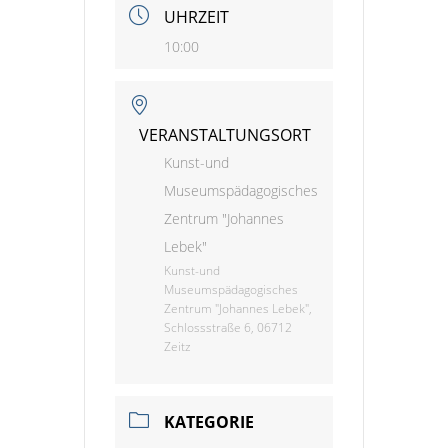
UHRZEIT
10:00
VERANSTALTUNGSORT
Kunst-und
Museumspädagogisches
Zentrum "Johannes
Lebek"
Kunst-und
Museumspädagogisches
Zentrum "Johannes Lebek",
Schlossstraße 6, 06712
Zeitz
KATEGORIE