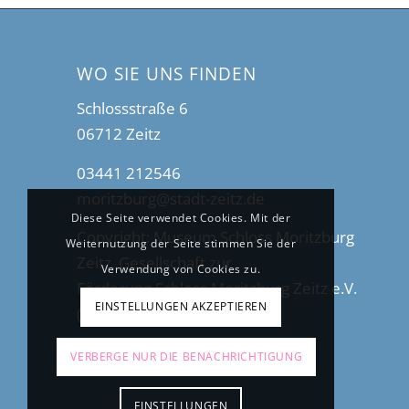
WO SIE UNS FINDEN
Schlossstraße 6
06712 Zeitz
03441 212546
moritzburg@stadt-zeitz.de
Diese Seite verwendet Cookies. Mit der
Copyright: Museum Schloss Moritzburg
Weiternutzung der Seite stimmen Sie der
Zeitz, Gesellschaft zur
Verwendung von Cookies zu.
Förderung Schloss Moritzburg Zeitz e.V.
EINSTELLUNGEN AKZEPTIEREN
(2025)
VERBERGE NUR DIE BENACHRICHTIGUNG
EINSTELLUNGEN