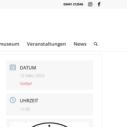
03441 212546
nmuseum
Veranstaltungen
News
DATUM
12 März 2023
Vorbei!
UHRZEIT
11:00