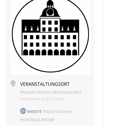
VERANSTALTUNGSORT
Museum Schloss Moritzburg Zeitz
Schloßstraße 6, 06712 Zeitz
https://museum-
WEBSITE
moritzburg-zeitz.de