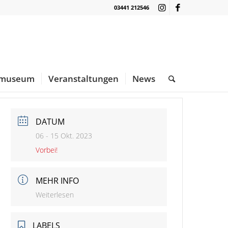
03441 212546
nmuseum
Veranstaltungen
News
DATUM
06 - 15 Okt. 2023
Vorbei!
MEHR INFO
Weiterlesen
LABELS