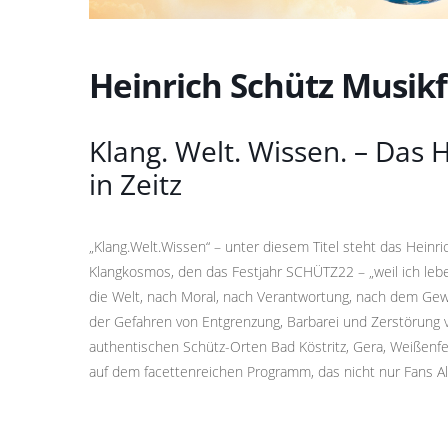
Heinrich Schütz Musikf
Klang. Welt. Wissen. – Das 
in Zeitz
„Klang.Welt.Wissen“ – unter diesem Titel steht das Heinr
Klangkosmos, den das Festjahr SCHÜTZ22 – „weil ich lebe
die Welt, nach Moral, nach Verantwortung, nach dem Ge
der Gefahren von Entgrenzung, Barbarei und Zerstörung v
authentischen Schütz-Orten Bad Köstritz, Gera, Weißenf
auf dem facettenreichen Programm, das nicht nur Fans Al