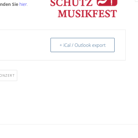
inden Sie
hier
.
+ iCal / Outlook export
ONZERT