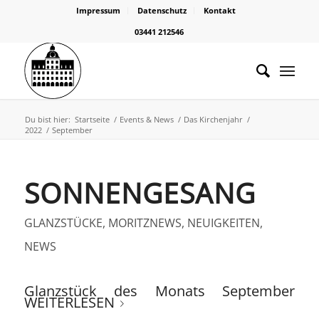
Impressum
Datenschutz
Kontakt
03441 212546
Du bist hier:
Startseite
/
Events & News
/
Das Kirchenjahr
/
2022
/
September
SONNENGESANG
GLANZSTÜCKE
,
MORITZNEWS
,
NEUIGKEITEN
,
NEWS
Glanzstück des Monats September
WEITERLESEN