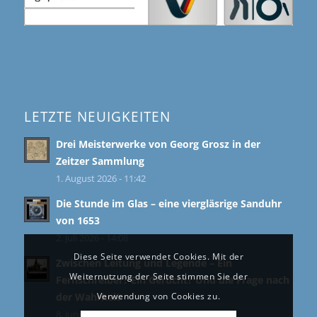
LETZTE NEUIGKEITEN
Drei Meisterwerke von Georg Grosz in der
Zeitzer Sammlung
1. August 2026 - 11:42
Die Stunde im Glas – eine viergläsrige Sanduhr
von 1653
2. Juli 2026 - 14:08
Diese Seite verwendet Cookies. Mit der
Zwischen Leitung und Legende – Ein
Weiternutzung der Seite stimmen Sie der
Fernschreiber? Ein Gerücht? Und die Frage nach
der Wahrheit
Verwendung von Cookies zu.
8. Juni 2026 - 11:39