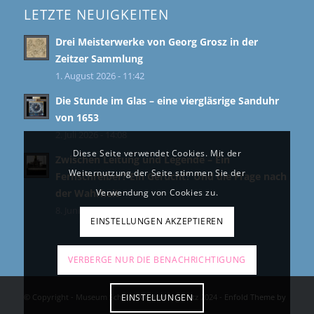
LETZTE NEUIGKEITEN
Drei Meisterwerke von Georg Grosz in der
Zeitzer Sammlung
1. August 2026 - 11:42
Die Stunde im Glas – eine viergläsrige Sanduhr
von 1653
2. Juli 2026 - 14:08
Diese Seite verwendet Cookies. Mit der
Zwischen Leitung und Legende – Ein
Weiternutzung der Seite stimmen Sie der
Fernschreiber? Ein Gerücht? Und die Frage nach
der Wahrheit
Verwendung von Cookies zu.
8. Juni 2026 - 11:39
EINSTELLUNGEN AKZEPTIEREN
VERBERGE NUR DIE BENACHRICHTIGUNG
© Copyright - Museum Schloss Moritzburg Zeitz 2024 -
Enfold Theme by
EINSTELLUNGEN