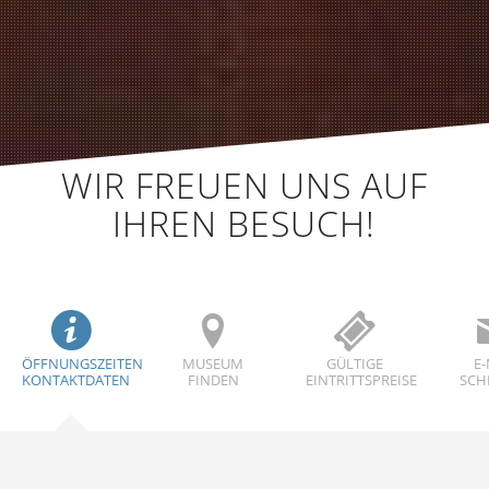
WIR FREUEN UNS AUF
IHREN BESUCH!
ÖFFNUNGSZEITEN
MUSEUM
GÜLTIGE
E-
KONTAKTDATEN
FINDEN
EINTRITTSPREISE
SCH