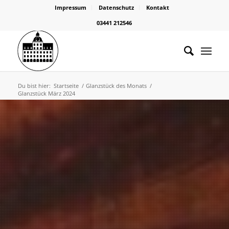
Impressum
Datenschutz
Kontakt
03441 212546
Du bist hier:
Startseite
/
Glanzstück des Monats
/
Glanzstück März 2024