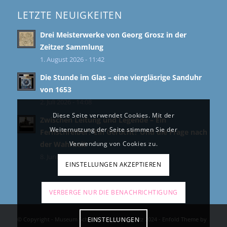
LETZTE NEUIGKEITEN
Drei Meisterwerke von Georg Grosz in der
Zeitzer Sammlung
1. August 2026 - 11:42
Die Stunde im Glas – eine viergläsrige Sanduhr
von 1653
2. Juli 2026 - 14:08
Diese Seite verwendet Cookies. Mit der
Zwischen Leitung und Legende – Ein
Weiternutzung der Seite stimmen Sie der
Fernschreiber? Ein Gerücht? Und die Frage nach
der Wahrheit
Verwendung von Cookies zu.
8. Juni 2026 - 11:39
EINSTELLUNGEN AKZEPTIEREN
VERBERGE NUR DIE BENACHRICHTIGUNG
© Copyright - Museum Schloss Moritzburg Zeitz 2024 -
EINSTELLUNGEN
Enfold Theme by