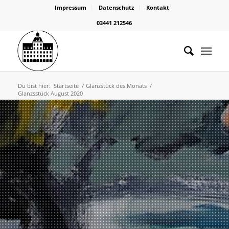
Impressum
Datenschutz
Kontakt
03441 212546
Du bist hier:
Startseite
/
Glanzstück des Monats
/
Glanzsstück August 2020