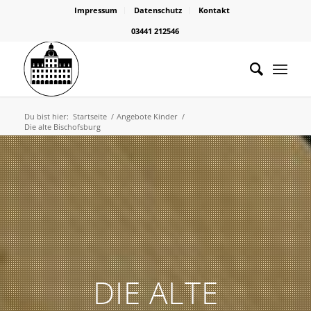
Impressum
Datenschutz
Kontakt
03441 212546
Du bist hier:
Startseite
/
Angebote Kinder
/
Die alte Bischofsburg
DIE ALTE