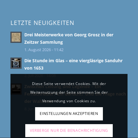
LETZTE NEUIGKEITEN
Drei Meisterwerke von Georg Grosz in der
Zeitzer Sammlung
1. August 2026 - 11:42
Die Stunde im Glas – eine viergläsrige Sanduhr
von 1653
2. Juli 2026 - 14:08
Diese Seite verwendet Cookies. Mit der
Zwischen Leitung und Legende – Ein
Weiternutzung der Seite stimmen Sie der
Fernschreiber? Ein Gerücht? Und die Frage nach
Verwendung von Cookies zu.
der Wahrheit
8. Juni 2026 - 11:39
EINSTELLUNGEN AKZEPTIEREN
VERBERGE NUR DIE BENACHRICHTIGUNG