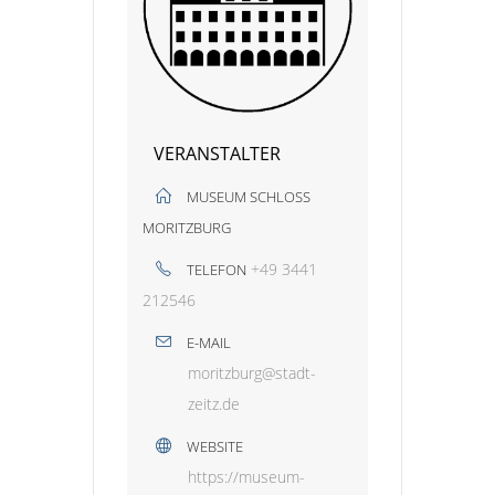
VERANSTALTER
MUSEUM SCHLOSS
MORITZBURG
+49 3441
TELEFON
212546
E-MAIL
moritzburg@stadt-
zeitz.de
WEBSITE
https://museum-