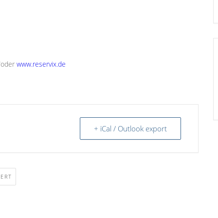
d/oder
www.reservix.de
+ iCal / Outlook export
ERT