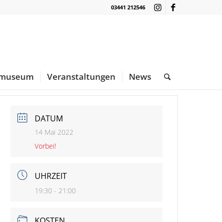
03441 212546
nmuseum
Veranstaltungen
News
DATUM
14 Mai 2022
Vorbei!
UHRZEIT
19:30 - 21:00
KOSTEN