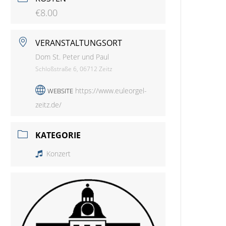
€8.00
VERANSTALTUNGSORT
Dom St. Peter und Paul
Schloßstraße 6, 06712 Zeitz
https://www.euleorgel-
WEBSITE
zeitz.de/
KATEGORIE
Konzert