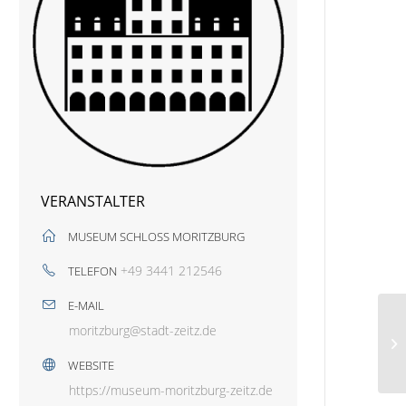
VERANSTALTER
MUSEUM SCHLOSS MORITZBURG
+49 3441 212546
TELEFON
E-MAIL
moritzburg@stadt-zeitz.de
WEBSITE
https://museum-moritzburg-zeitz.de