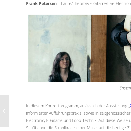
Frank Petersen
– Laute/Theorbe/E-Gitarre/Live-Electron
Ensem
Von der Renaissance
In diesem Konzertprogramm, anlässlich der Ausstellung „
bis zur Gegenwart – ein
informierter Aufführungspraxis, sowie in zeitgenössisch
Kunstspaziergang
Electronic, E-Gitarre und Loop-Technik. Auf diese Weise u
durch das S...
Schütz und die Strahlkraft seiner Musik auf die heutige Ze