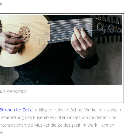
ic
ble Resonantia
Zitronen für Zeitz
“, erklingen Heinrich Schütz Werke in historisch
er Bearbeitung des Ensembles unter Einsatz von moderner Live-
nterstreichen die Musiker die Zeitlosigkeit im Werk Heinrich
it.