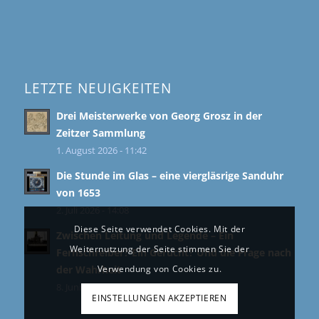
LETZTE NEUIGKEITEN
Drei Meisterwerke von Georg Grosz in der
Zeitzer Sammlung
1. August 2026 - 11:42
Die Stunde im Glas – eine viergläsrige Sanduhr
von 1653
2. Juli 2026 - 14:08
Diese Seite verwendet Cookies. Mit der
Zwischen Leitung und Legende – Ein
Weiternutzung der Seite stimmen Sie der
Fernschreiber? Ein Gerücht? Und die Frage nach
der Wahrheit
Verwendung von Cookies zu.
8. Juni 2026 - 11:39
EINSTELLUNGEN AKZEPTIEREN