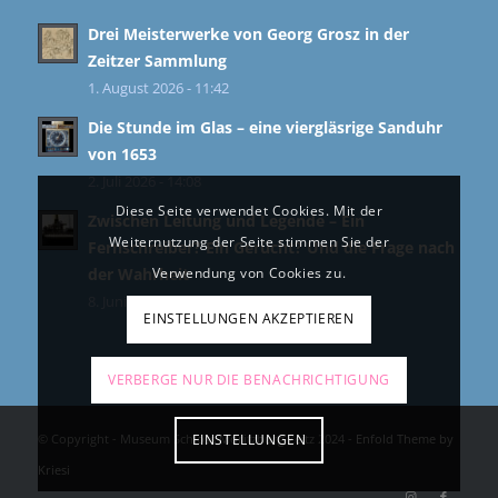
Drei Meisterwerke von Georg Grosz in der
Zeitzer Sammlung
1. August 2026 - 11:42
Die Stunde im Glas – eine viergläsrige Sanduhr
von 1653
2. Juli 2026 - 14:08
Diese Seite verwendet Cookies. Mit der
Zwischen Leitung und Legende – Ein
Weiternutzung der Seite stimmen Sie der
Fernschreiber? Ein Gerücht? Und die Frage nach
der Wahrheit
Verwendung von Cookies zu.
8. Juni 2026 - 11:39
EINSTELLUNGEN AKZEPTIEREN
VERBERGE NUR DIE BENACHRICHTIGUNG
© Copyright - Museum Schloss Moritzburg Zeitz 2024 -
Enfold Theme by
EINSTELLUNGEN
Kriesi