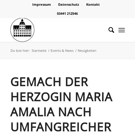
Impressum
Datenschutz
Kontakt
03441 212546
Du bist hier:
Startseite
/
Events & News
/
Neuigkeiten
GEMACH DER
HERZOGIN MARIA
AMALIA NACH
UMFANGREICHER