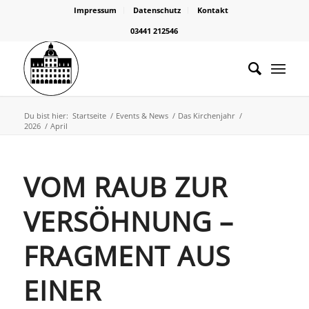
Impressum
Datenschutz
Kontakt
03441 212546
Du bist hier:
Startseite
/
Events & News
/
Das Kirchenjahr
/
2026
/
April
VOM RAUB ZUR
VERSÖHNUNG –
FRAGMENT AUS
EINER