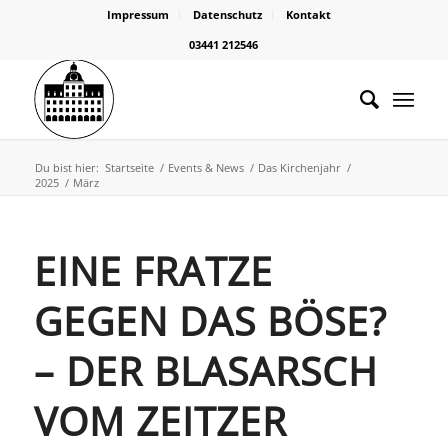
Impressum
Datenschutz
Kontakt
03441 212546
Du bist hier:
Startseite
/
Events & News
/
Das Kirchenjahr
/
2025
/
März
EINE FRATZE
GEGEN DAS BÖSE?
– DER BLASARSCH
VOM ZEITZER