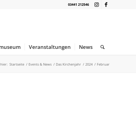
03441 212546
nmuseum
Veranstaltungen
News
 hier:
Startseite
/
Events & News
/
Das Kirchenjahr
/
2024
/
Februar