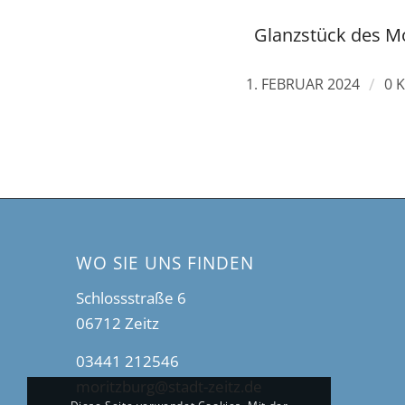
Glanzstück des M
/
1. FEBRUAR 2024
0 
WO SIE UNS FINDEN
Schlossstraße 6
06712 Zeitz
03441 212546
moritzburg@stadt-zeitz.de