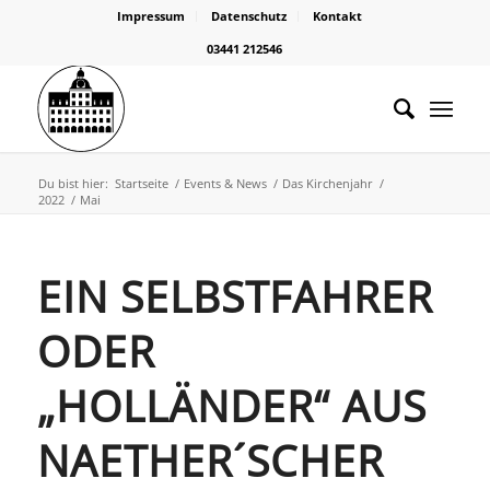
Impressum
Datenschutz
Kontakt
03441 212546
Du bist hier:
Startseite
/
Events & News
/
Das Kirchenjahr
/
2022
/
Mai
EIN SELBSTFAHRER
ODER
„HOLLÄNDER“ AUS
NAETHER´SCHER