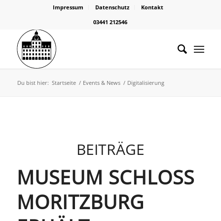
Impressum
Datenschutz
Kontakt
03441 212546
Du bist hier:
Startseite
/
Events & News
/
Digitalisierung
BEITRÄGE
MUSEUM SCHLOSS
MORITZBURG