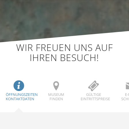
WIR FREUEN UNS AUF
IHREN BESUCH!
ÖFFNUNGSZEITEN
MUSEUM
GÜLTIGE
E-
KONTAKTDATEN
FINDEN
EINTRITTSPREISE
SCH