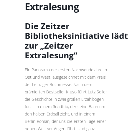
Extralesung
Die Zeitzer
Bibliotheksinitiative lädt
zur „Zeitzer
Extralesung“
Ein Panorama der ersten Nachwendejahre in
Ost und West, ausgezeichnet mit dem Preis
der Leipziger Buchmesse: Nach dem
prämierten Bestseller Kruso führt Lutz Seiler
die Geschichte in zwei großen Erzählbögen
fort – in einem Roadtrip, der seine Bahn um
den halben Erdball zieht, und in einem
Berlin-Roman, der uns die ersten Tage einer
neuen Welt vor Augen führt. Und ganz