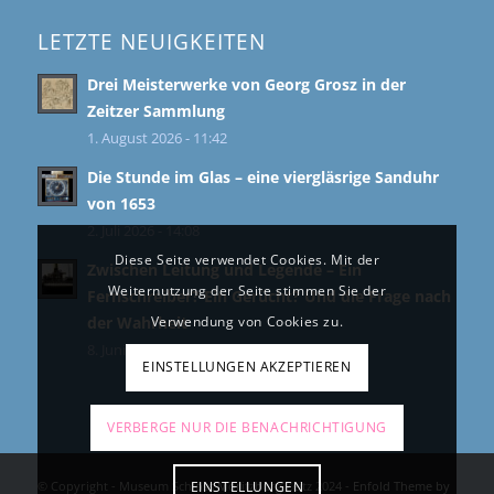
LETZTE NEUIGKEITEN
Drei Meisterwerke von Georg Grosz in der
Zeitzer Sammlung
1. August 2026 - 11:42
Die Stunde im Glas – eine viergläsrige Sanduhr
von 1653
2. Juli 2026 - 14:08
Diese Seite verwendet Cookies. Mit der
Zwischen Leitung und Legende – Ein
Weiternutzung der Seite stimmen Sie der
Fernschreiber? Ein Gerücht? Und die Frage nach
der Wahrheit
Verwendung von Cookies zu.
8. Juni 2026 - 11:39
EINSTELLUNGEN AKZEPTIEREN
VERBERGE NUR DIE BENACHRICHTIGUNG
© Copyright - Museum Schloss Moritzburg Zeitz 2024 -
Enfold Theme by
EINSTELLUNGEN