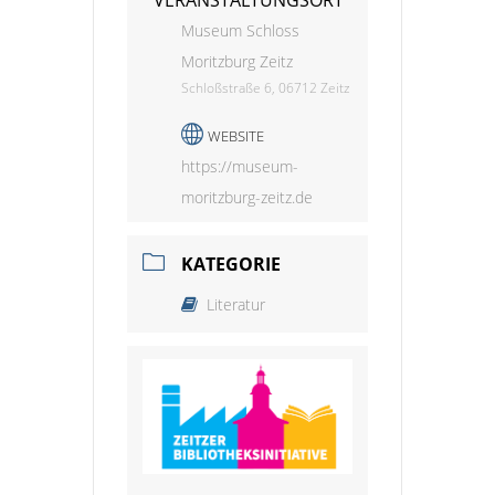
Museum Schloss
Moritzburg Zeitz
Schloßstraße 6, 06712 Zeitz
WEBSITE
https://museum-
moritzburg-zeitz.de
KATEGORIE
Literatur