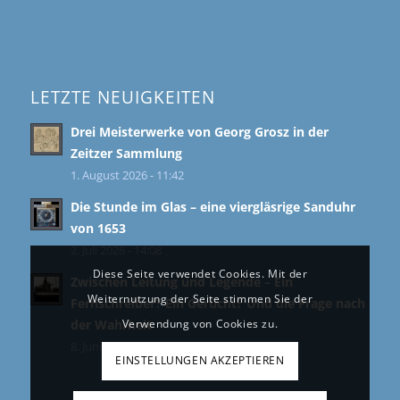
LETZTE NEUIGKEITEN
Drei Meisterwerke von Georg Grosz in der
Zeitzer Sammlung
1. August 2026 - 11:42
Die Stunde im Glas – eine viergläsrige Sanduhr
von 1653
2. Juli 2026 - 14:08
Diese Seite verwendet Cookies. Mit der
Zwischen Leitung und Legende – Ein
Weiternutzung der Seite stimmen Sie der
Fernschreiber? Ein Gerücht? Und die Frage nach
der Wahrheit
Verwendung von Cookies zu.
8. Juni 2026 - 11:39
EINSTELLUNGEN AKZEPTIEREN