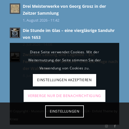
Drei Meisterwerke von Georg Grosz in der
Zeitzer Sammlung
1. August 2026 - 11:42
Die Stunde im Glas – eine viergläsrige Sanduhr
von 1653
2. Juli 2026 - 14:08
Diese Seite verwendet Cookies. Mit der
Zwischen Leitung und Legende – Ein
Weiternutzung der Seite stimmen Sie der
Fernschreiber? Ein Gerücht? Und die Frage nach
der Wahrheit
Verwendung von Cookies zu.
8. Juni 2026 - 11:39
EINSTELLUNGEN AKZEPTIEREN
VERBERGE NUR DIE BENACHRICHTIGUNG
© Copyright - Museum Schloss Moritzburg Zeitz 2024 -
Enfold Theme by
EINSTELLUNGEN
Kriesi