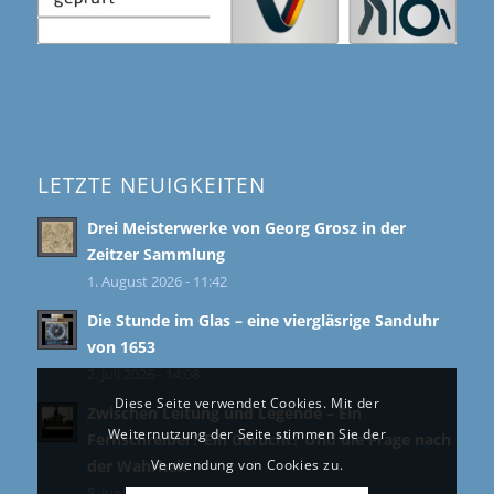
LETZTE NEUIGKEITEN
Drei Meisterwerke von Georg Grosz in der
Zeitzer Sammlung
1. August 2026 - 11:42
Die Stunde im Glas – eine viergläsrige Sanduhr
von 1653
2. Juli 2026 - 14:08
Diese Seite verwendet Cookies. Mit der
Zwischen Leitung und Legende – Ein
Weiternutzung der Seite stimmen Sie der
Fernschreiber? Ein Gerücht? Und die Frage nach
Verwendung von Cookies zu.
der Wahrheit
8. Juni 2026 - 11:39