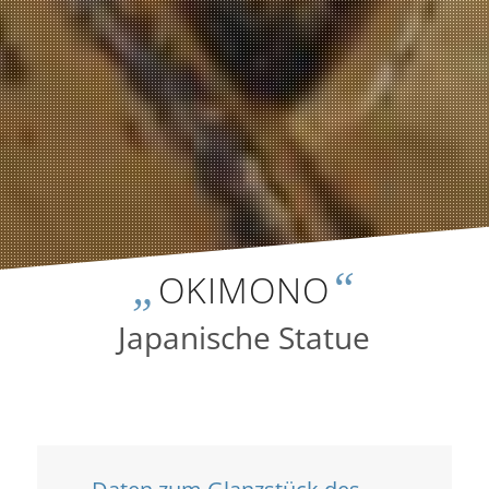
„
“
OKIMONO
Japanische Statue