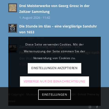
Drei Meisterwerke von Georg Grosz in der
Zeitzer Sammlung
1. August 2026 - 11:42
Die Stunde im Glas – eine viergläsrige Sanduhr
von 1653
2. Juli 2026 - 14:08
Diese Seite verwendet Cookies. Mit der
Zwischen Leitung und Legende – Ein
Weiternutzung der Seite stimmen Sie der
Fernschreiber? Ein Gerücht? Und die Frage nach
Verwendung von Cookies zu.
der Wahrheit
8. Juni 2026 - 11:39
EINSTELLUNGEN AKZEPTIEREN
VERBERGE NUR DIE BENACHRICHTIGUNG
EINSTELLUNGEN
© Copyright - Museum Schloss Moritzburg Zeitz 2024 -
Enfold Theme by
Kriesi