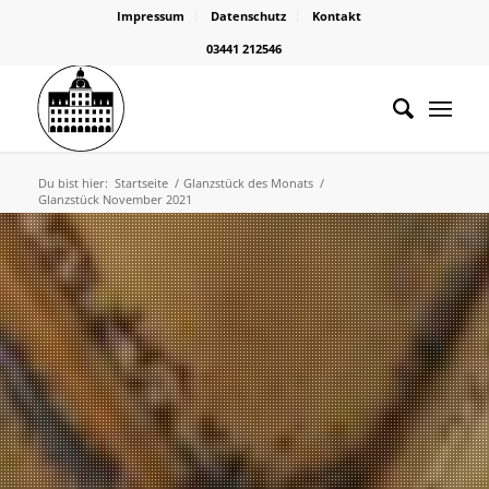
Impressum
Datenschutz
Kontakt
03441 212546
Du bist hier:
Startseite
/
Glanzstück des Monats
/
Glanzstück November 2021