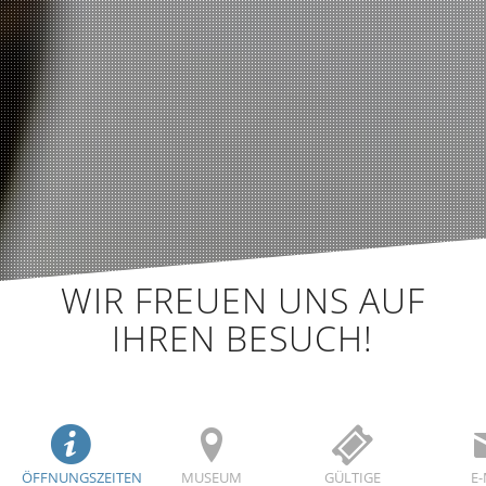
WIR FREUEN UNS AUF
IHREN BESUCH!
ÖFFNUNGSZEITEN
MUSEUM
GÜLTIGE
E-